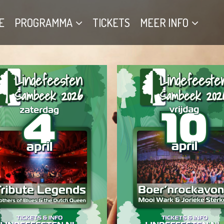
E
PROGRAMMA
TICKETS
MEER INFO
LIK HIER VOOR
KLIK HIER 
MEER INFO
MEER IN