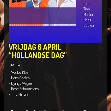
mans,
Tino
Martin en
Hans
Coolen
VRIJDAG 6 APRIL
“HOLLANDSE DAG”
met o.a.
– Wesley Klein
– Hans Coolen
– Django Wagner
– René Schuurmans
– Tino Martin