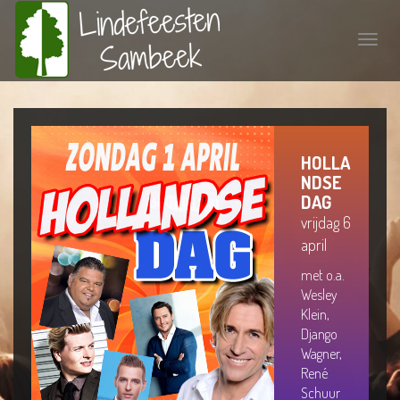
Toggle
naviga
HOLLA
NDSE
DAG
vrijdag 6
april
met o.a.
Wesley
Klein,
Django
Wagner,
René
Schuur